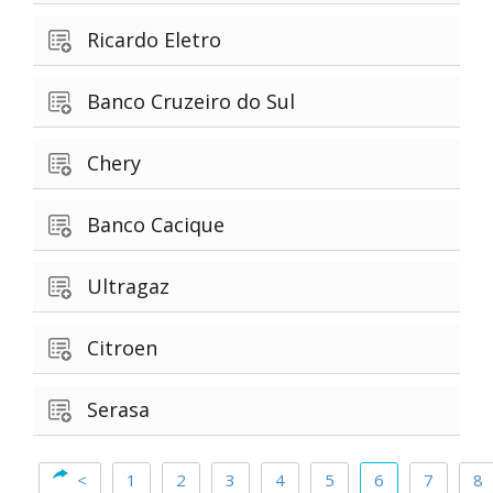
Ricardo Eletro
Banco Cruzeiro do Sul
Chery
Banco Cacique
Ultragaz
Citroen
Serasa
<
1
2
3
4
5
6
7
8